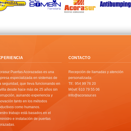
XPERIENCIA
CONTACTO
orasur Puertas Acorazadas es una
Recepción de llamadas y atención
presa especializada en sistemas de
personalizada:
ta seguridad, que lleva funcionando en
Tlf.: 954 99 76 20
villa desde hace más de 25 años sin
Móvil: 610 79 55 06
terrupción, aunando experiencia y
info@acorasur.es
novación tanto en los métodos
oductivos como humanos.
estro trabajo está basados en el
ministro e instalación de puertas
orazadas.