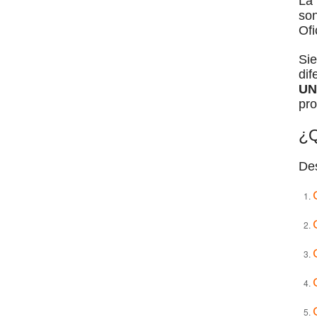
La 
so
Ofi
Si
dif
UN
pro
¿Q
Des