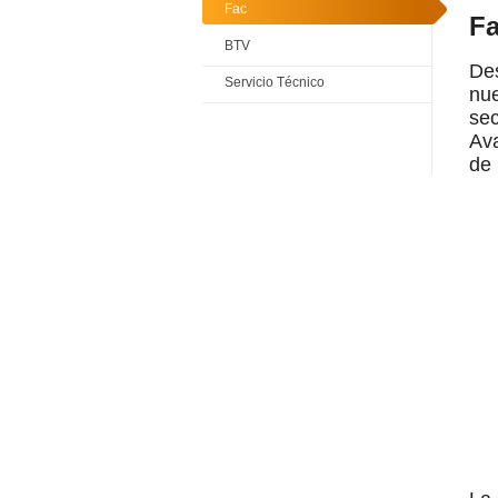
Fac
Fa
BTV
De
Servicio Técnico
nue
sec
Ava
de 