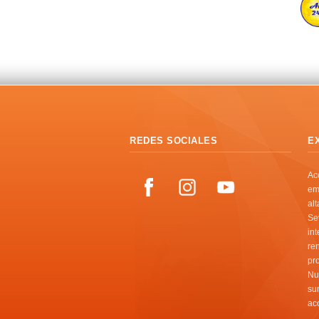
REDES SOCIALES
E
Ac
em
al
Se
in
re
pr
Nu
su
ac