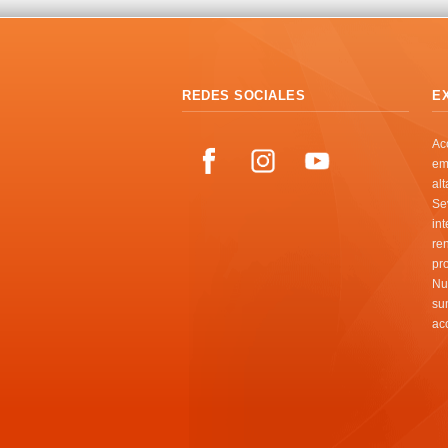
REDES SOCIALES
E
Ac
em
al
Se
in
re
pr
Nu
su
ac