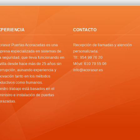
XPERIENCIA
CONTACTO
orasur Puertas Acorazadas es una
Recepción de llamadas y atención
presa especializada en sistemas de
personalizada:
ta seguridad, que lleva funcionando en
Tlf.: 954 99 76 20
villa desde hace más de 25 años sin
Móvil: 610 79 55 06
terrupción, aunando experiencia y
info@acorasur.es
novación tanto en los métodos
oductivos como humanos.
estro trabajo está basados en el
ministro e instalación de puertas
orazadas.