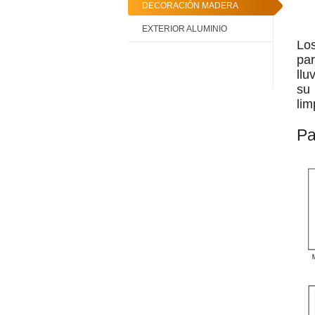
DECORACIÓN MADERA
EXTERIOR ALUMINIO
Lo
pa
llu
su 
lim
Pa