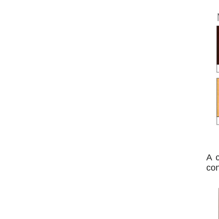
A 
con