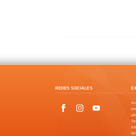
REDES SOCIALES
E
Ac
em
al
Se
in
re