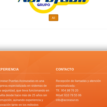
All
XPERIENCIA
CONTACTO
orasur Puertas Acorazadas es una
Recepción de llamadas y atención
presa especializada en sistemas de
personalizada:
ta seguridad, que lleva funcionando en
Tlf.: 954 99 76 20
villa desde hace más de 25 años sin
Móvil: 610 79 55 06
terrupción, aunando experiencia y
info@acorasur.es
novación tanto en los métodos