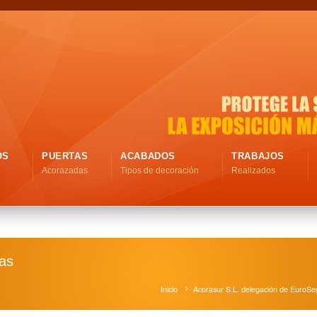
OS
PUERTAS
ACABADOS
TRABAJOS
Acorazadas
Tipos de decoración
Realizados
as
Inicio
Acorasur S.L. delegación de EuroSeg